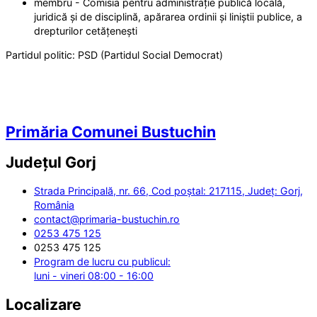
membru - Comisia pentru administrație publică locală,
juridică și de disciplină, apărarea ordinii și liniștii publice, a
drepturilor cetățenești
Partidul politic:
PSD (Partidul Social Democrat)
Primăria Comunei Bustuchin
Județul
Gorj
Strada Principală, nr. 66, Cod poștal: 217115, Județ: Gorj,
România
contact@primaria-bustuchin.ro
0253 475 125
0253 475 125
Program de lucru cu publicul:
luni - vineri 08:00 - 16:00
Localizare