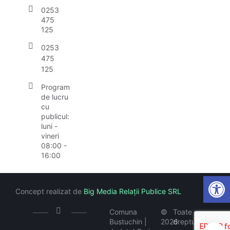
0253
475
125
0253
475
125
Program
de lucru
cu
publicul:
luni -
vineri
08:00 -
16:00
Open
Concept realizat de
Big Media Relații Publice SRL
Comuna
©
Toate
Bustuchin |
2026
drepturile