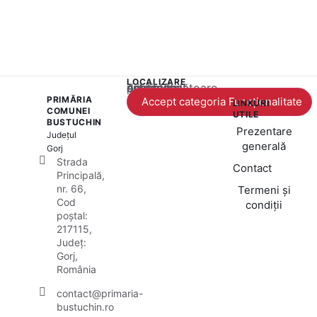
LOCALIZARE
Acest conținut este blocat până când acceptați categoria corespunzătoare de cookie-uri.
PRIMĂRIA
Accept categoria Funcționalitate
LINKURI
COMUNEI
UTILE
BUSTUCHIN
Prezentare
Județul
generală
Gorj
Strada
Contact
Principală,
nr. 66,
Termeni și
Cod
condiții
poștal:
217115,
Județ:
Gorj,
România
contact@primaria-
bustuchin.ro