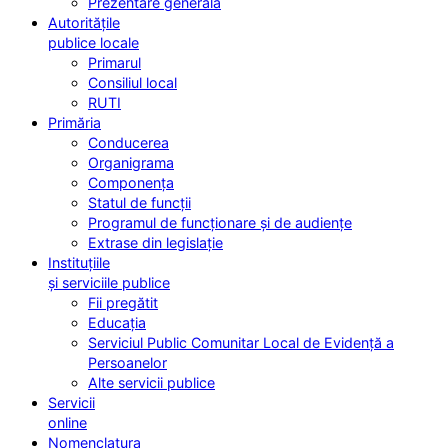
Prezentare generală
Autoritățile
publice locale
Primarul
Consiliul local
RUTI
Primăria
Conducerea
Organigrama
Componența
Statul de funcții
Programul de funcționare și de audiențe
Extrase din legislație
Instituțiile
și serviciile publice
Fii pregătit
Educația
Serviciul Public Comunitar Local de Evidență a
Persoanelor
Alte servicii publice
Servicii
online
Nomenclatura