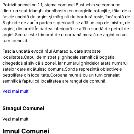
Potrivit anexei nr. 1.1, stema comunei Bustuchin se compune
dintr-un scut triunghiular albastru cu marginile rotunjite, tăiat de o
fascie undată de argint şi mărginit de bordură roşie, încărcată de
8 ghinde de aur.
În partea superioară se află un cap de mistreţ de
argint, din profil.
În partea inferioară se află o sondă de petrol de
argint.
Scutul este trimbrat de o coroană murală de argint cu un
turn crenelat.
Fascia undată evocă râul Amaradia, care străbate
localitatea.
Capul de mistreţ şi ghindele semnifică bogăţia
cinegetică şi silvică a zonei, iar numărul ghindelor arată numărul
satelor care alcătuiesc comuna.
Sonda reprezintă obiectivele
petrolifere din localitate.
Coroana murală cu un turn crenelat
semnifică faptul că localitatea are rangul de comună.
Vezi mai mult
Steagul Comunei
Vezi mai mult
Imnul Comunei