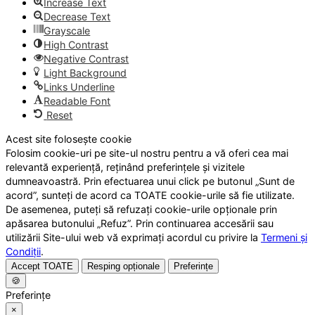
Increase Text
Decrease Text
Grayscale
High Contrast
Negative Contrast
Light Background
Links Underline
Readable Font
Reset
Acest site folosește cookie
Folosim cookie-uri pe site-ul nostru pentru a vă oferi cea mai
relevantă experiență, reținând preferințele și vizitele
dumneavoastră. Prin efectuarea unui click pe butonul „Sunt de
acord”, sunteți de acord ca TOATE cookie-urile să fie utilizate.
De asemenea, puteți să refuzați cookie-urile opționale prin
apăsarea butonului „Refuz”. Prin continuarea accesării sau
utilizării Site-ului web vă exprimați acordul cu privire la
Termeni și
Condiții
.
Accept TOATE
Resping opționale
Preferințe
🍪
Preferințe
×