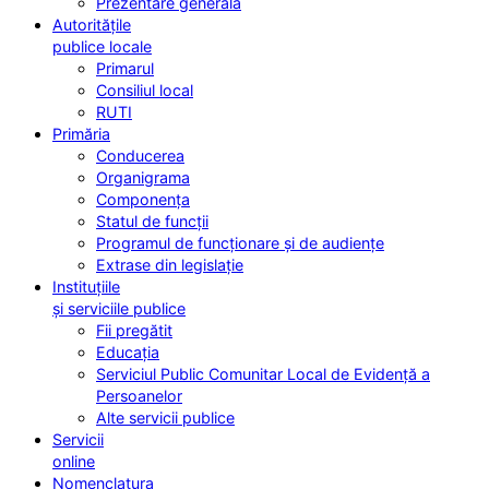
Prezentare generală
Autoritățile
publice locale
Primarul
Consiliul local
RUTI
Primăria
Conducerea
Organigrama
Componența
Statul de funcții
Programul de funcționare și de audiențe
Extrase din legislație
Instituțiile
și serviciile publice
Fii pregătit
Educația
Serviciul Public Comunitar Local de Evidență a
Persoanelor
Alte servicii publice
Servicii
online
Nomenclatura