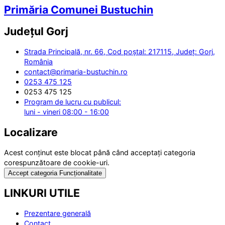
Primăria Comunei Bustuchin
Județul
Gorj
Strada Principală, nr. 66, Cod poștal: 217115, Județ: Gorj,
România
contact@primaria-bustuchin.ro
0253 475 125
0253 475 125
Program de lucru cu publicul:
luni - vineri 08:00 - 16:00
Localizare
Acest conținut este blocat până când acceptați categoria
corespunzătoare de cookie-uri.
Accept categoria Funcționalitate
LINKURI UTILE
Prezentare generală
Contact