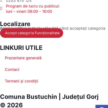
0253 475 125
Program de lucru cu publicul:
luni - vineri 08:00 - 16:00
Localizare
Acest conținut este blocat până când acceptați categoria corespunzătoare de cookie-uri.
Accept categoria Funcționalitate
LINKURI UTILE
Prezentare generală
Contact
Termeni și condiții
Comuna Bustuchin | Județul Gorj
© 2026
Open