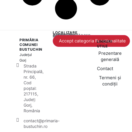
LOCALIZARE
Acest conținut este blocat până când acceptați categoria corespunzătoare de cookie-uri.
PRIMĂRIA
Accept categoria Funcționalitate
LINKURI
COMUNEI
UTILE
BUSTUCHIN
Prezentare
Județul
generală
Gorj
Strada
Contact
Principală,
nr. 66,
Termeni și
Cod
condiții
poștal:
217115,
Județ:
Gorj,
România
contact@primaria-
bustuchin.ro