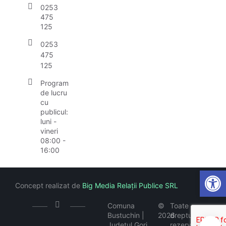
0253
475
125
0253
475
125
Program
de lucru
cu
publicul:
luni -
vineri
08:00 -
16:00
Open
Concept realizat de
Big Media Relații Publice SRL
Comuna
©
Toate
Bustuchin |
2026
drepturile
Județul Gorj
rezervate