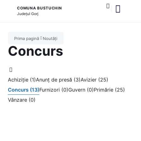
COMUNA BUSTUCHIN
Județul
Gorj
și serviciile publice
Prima pagină
Noutăți
Concurs
Achiziție (1)
Anunț de presă (3)
Avizier (25)
Concurs (13)
Furnizori (0)
Guvern (0)
Primărie (25)
Vânzare (0)