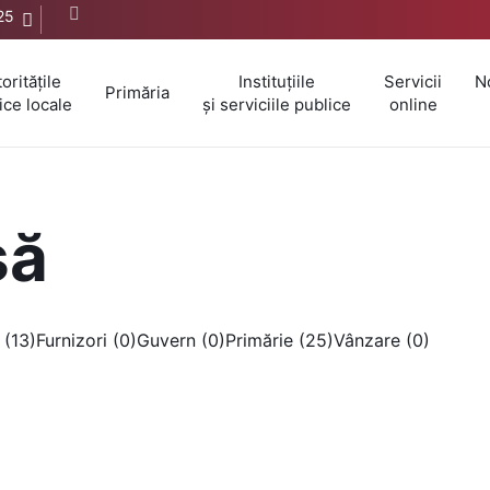
25
oritățile
Instituțiile
Servicii
N
Primăria
ice locale
și serviciile publice
online
să
 (13)
Furnizori (0)
Guvern (0)
Primărie (25)
Vânzare (0)