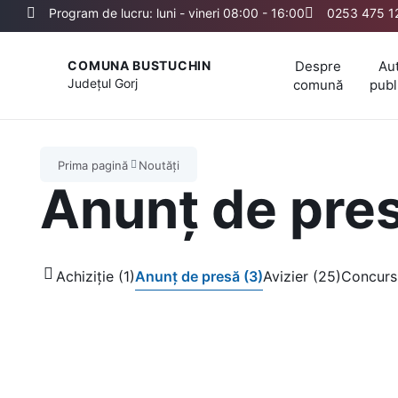
Program de lucru: luni - vineri 08:00 - 16:00
0253 475 1
Despre
Aut
COMUNA BUSTUCHIN
Județul
Gorj
comună
publ
Prima pagină
Noutăți
Anunț de pre
Achiziție (1)
Anunț de presă (3)
Avizier (25)
Concurs